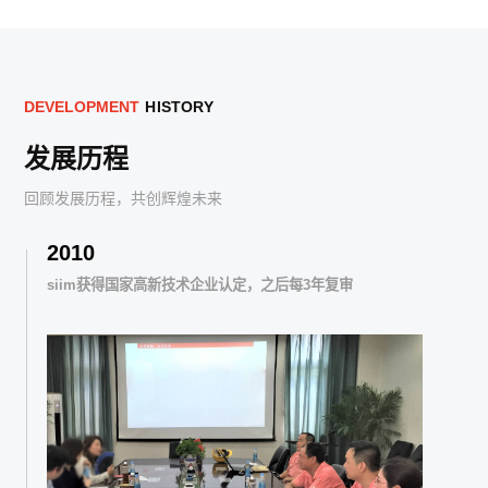
D
E
V
E
L
O
P
M
E
N
T
H
I
S
T
O
R
Y
发展历程
回顾发展历程，共创辉煌未来
2010
siim获得国家高新技术企业认定，之后每3年复审