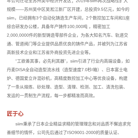
年公司迁址至苏州吴中经济开发区；2019年siim再次战略性扩大
规模——苏州吴中区吴淞江新厂区开建，总投资9.5亿元，如今的
siim，已经拥有3个自动化铸造生产车间，2个数控加工车间和1座
综合研发办公楼，具备年产铸件100,000吨 ，精密加工
2,000,0000件的新型铸造零部件企业，为各大知名汽车、轨道交
通、管道阀门等企业提供品质优良的铸件产品，并被列为江苏省
高新技术企业和江苏省外商投资先进企业等。
“工欲善其事，必先利其器”，siim引进了行业内高端设备，如
丹麦DISA全自动造型流水线（造型速度7.0秒/箱）、日本富士电
炉、德国爱立许混砂机，高精度数控加工中心等优良设备，构建
了一条从熔炼、砂处理、造型、清理、检测、加工、清洗包装、
发运的一贯制生产流程，每一步都精准而高效。
匠于心
siim秉承了日本企业精益求精的管理理念和对品质不懈追求完
善细节的情怀，公司先后通过了ISO9001-2000的质量认证、