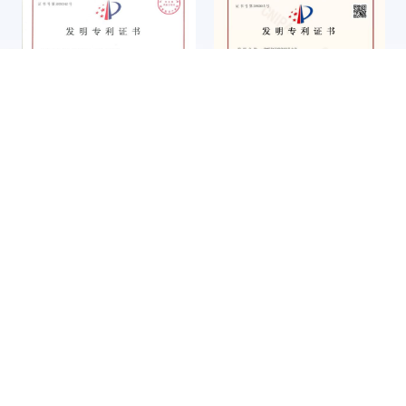
企业信用评价3A级信用企业
第四届中国铸造行业排头兵企
业
一种蠕化铸件的制备方法
转台式定位套压入、检测一体
ISO45001证书
ISO14001证书
化装置
R
&
D
T
E
A
M