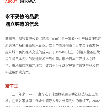
A
B
O
U
T
I
S
H
I
K
A
W
A
永不妥协的品质
鼎立铸造的信念
苏州石川制铁有限公司（简称：siim）是一家专业生产球墨铸铁和
灰铸铁产品的高新技术企业。始于中国苏州市与日本金泽市友好
姐妹城市民间经济交流的成果，于1994年成立，创始人盐谷由荣
先生将日本先进的铸造技术带到中国，融合日本工匠技术之精
华，秉承精益求精之理念，致力于为全球客户提供铸铁产品及材
料应用解决方案。
精于工
三十年来，siim一直专注于球墨铸铁和灰铸铁制造与加工领
域。在盐谷家族第二代企业领导人盐谷外司先生的带领下，2002