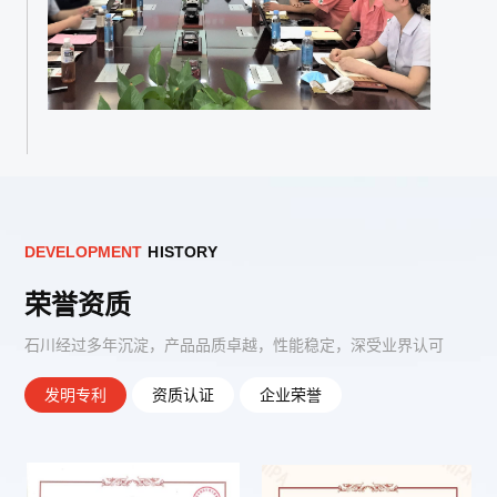
D
E
V
E
L
O
P
M
E
N
T
H
I
S
T
O
R
Y
荣誉资质
石川经过多年沉淀，产品品质卓越，性能稳定，深受业界认可
发明专利
资质认证
企业荣誉