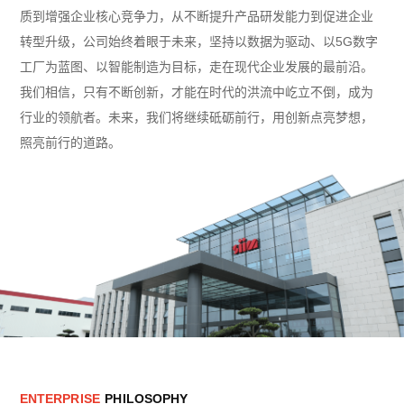
质到增强企业核心竞争力，从不断提升产品研发能力到促进企业
转型升级，公司始终着眼于未来，坚持以数据为驱动、以5G数字
工厂为蓝图、以智能制造为目标，走在现代企业发展的最前沿。
我们相信，只有不断创新，才能在时代的洪流中屹立不倒，成为
行业的领航者。未来，我们将继续砥砺前行，用创新点亮梦想，
照亮前行的道路。
E
N
T
E
R
P
R
I
S
E
P
H
I
L
O
S
O
P
H
Y