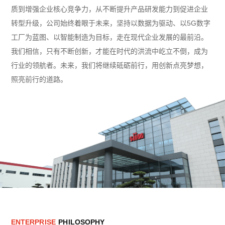
质到增强企业核心竞争力，从不断提升产品研发能力到促进企业
转型升级，公司始终着眼于未来，坚持以数据为驱动、以5G数字
工厂为蓝图、以智能制造为目标，走在现代企业发展的最前沿。
我们相信，只有不断创新，才能在时代的洪流中屹立不倒，成为
行业的领航者。未来，我们将继续砥砺前行，用创新点亮梦想，
照亮前行的道路。
E
N
T
E
R
P
R
I
S
E
P
H
I
L
O
S
O
P
H
Y