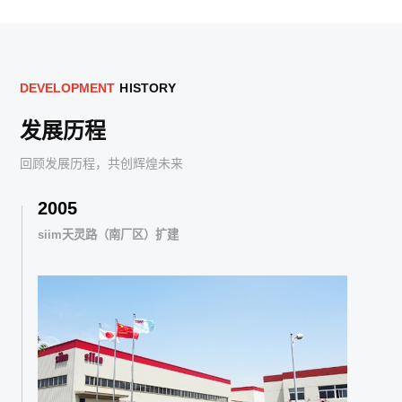
D
E
V
E
L
O
P
M
E
N
T
H
I
S
T
O
R
Y
发展历程
回顾发展历程，共创辉煌未来
2010
南厂区）扩建
siim获得国家高新技