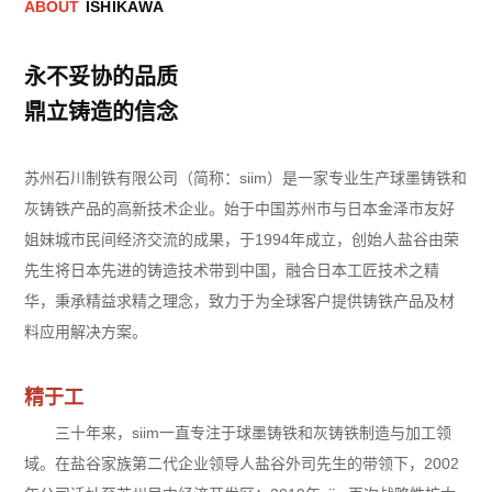
A
B
O
U
T
I
S
H
I
K
A
W
A
永不妥协的品质
鼎立铸造的信念
苏州石川制铁有限公司（简称：siim）是一家专业生产球墨铸铁和
灰铸铁产品的高新技术企业。始于中国苏州市与日本金泽市友好
姐妹城市民间经济交流的成果，于1994年成立，创始人盐谷由荣
先生将日本先进的铸造技术带到中国，融合日本工匠技术之精
华，秉承精益求精之理念，致力于为全球客户提供铸铁产品及材
料应用解决方案。
精于工
三十年来，siim一直专注于球墨铸铁和灰铸铁制造与加工领
域。在盐谷家族第二代企业领导人盐谷外司先生的带领下，2002