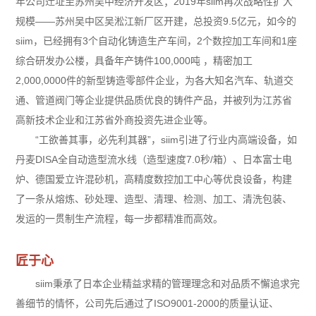
年公司迁址至苏州吴中经济开发区；2019年siim再次战略性扩大
规模——苏州吴中区吴淞江新厂区开建，总投资9.5亿元，如今的
siim，已经拥有3个自动化铸造生产车间，2个数控加工车间和1座
综合研发办公楼，具备年产铸件100,000吨 ，精密加工
2,000,0000件的新型铸造零部件企业，为各大知名汽车、轨道交
通、管道阀门等企业提供品质优良的铸件产品，并被列为江苏省
高新技术企业和江苏省外商投资先进企业等。
“工欲善其事，必先利其器”，siim引进了行业内高端设备，如
丹麦DISA全自动造型流水线（造型速度7.0秒/箱）、日本富士电
炉、德国爱立许混砂机，高精度数控加工中心等优良设备，构建
了一条从熔炼、砂处理、造型、清理、检测、加工、清洗包装、
发运的一贯制生产流程，每一步都精准而高效。
匠于心
siim秉承了日本企业精益求精的管理理念和对品质不懈追求完
善细节的情怀，公司先后通过了ISO9001-2000的质量认证、