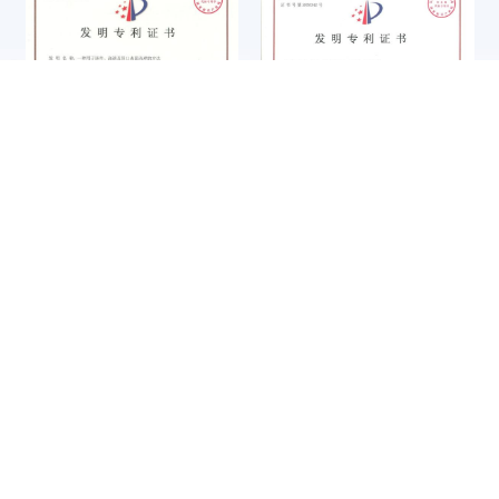
第四届中国铸造行业综合百强
企业信用评价3A级信用企业
第四
企业
一种
转台式定位套压入、检测一体
种用于铸件、浇道及冒口表
知识产权管理体系认证证书
ISO14001证书
化装置
面清理的方法
R
&
D
T
E
A
M