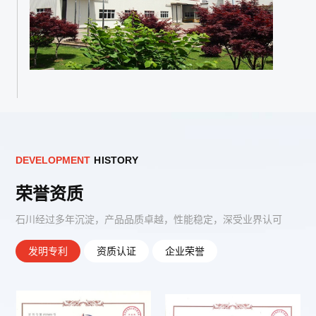
D
E
V
E
L
O
P
M
E
N
T
H
I
S
T
O
R
Y
荣誉资质
石川经过多年沉淀，产品品质卓越，性能稳定，深受业界认可
发明专利
资质认证
企业荣誉