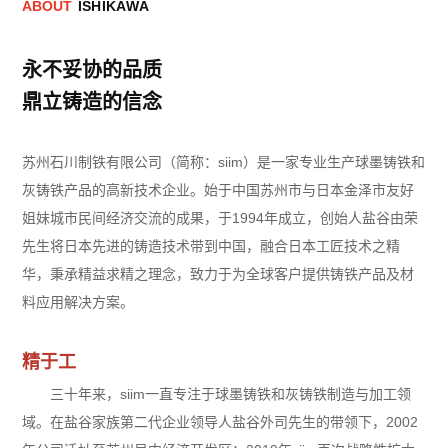
A
B
O
U
T
I
S
H
I
K
A
W
A
永不妥协的品质
鼎立铸造的信念
苏州石川制铁有限公司（简称：siim）是一家专业生产球墨铸铁和
灰铸铁产品的高新技术企业。始于中国苏州市与日本金泽市友好
姐妹城市民间经济交流的成果，于1994年成立，创始人盐谷由荣
先生将日本先进的铸造技术带到中国，融合日本工匠技术之精
华，秉承精益求精之理念，致力于为全球客户提供铸铁产品及材
料应用解决方案。
精于工
三十年来，siim一直专注于球墨铸铁和灰铸铁制造与加工领
域。在盐谷家族第二代企业领导人盐谷外司先生的带领下，2002