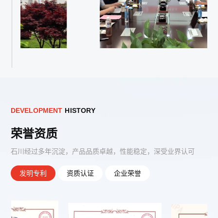
D
E
V
E
L
O
P
M
E
N
T
H
I
S
T
O
R
Y
荣誉资质
石川经过多年沉淀，产品品质卓越，性能稳定，深受业界认可
发明专利
资质认证
企业荣誉