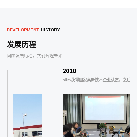
D
E
V
E
L
O
P
M
E
N
T
H
I
S
T
O
R
Y
发展历程
回顾发展历程，共创辉煌未来
2010
siim获得国家高新技术企业认定，之后每3年复审