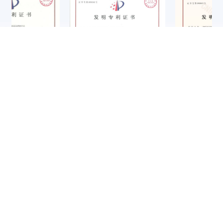
企业信用评价3A级信用企业
第四届中国铸造行业排头兵企
业
一种蠕化铸件的制备方法
转台式定位套压入、检测一体
ISO45001证书
ISO14001证书
化装置
R
&
D
T
E
A
M