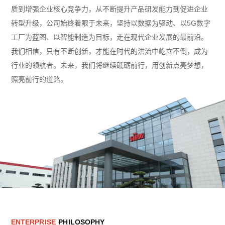
质到增强企业核心竞争力，从不断提升产品研发能力到促进企业
转型升级，公司始终着眼于未来，坚持以数据为驱动、以5G数字
工厂为蓝图、以智能制造为目标，走在现代企业发展的最前沿。
我们相信，只有不断创新，才能在时代的洪流中屹立不倒，成为
行业的领航者。未来，我们将继续砥砺前行，用创新点亮梦想，
照亮前行的道路。
E
N
T
E
R
P
R
I
S
E
P
H
I
L
O
S
O
P
H
Y