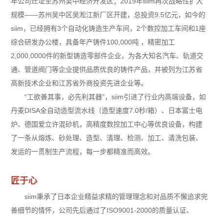
年公司迁址至苏州吴中经济开发区；2019年siim再次战略性扩大
规模——苏州吴中区吴淞江新厂区开建，总投资9.5亿元，如今的
siim，已经拥有3个自动化铸造生产车间，2个数控加工车间和1座
综合研发办公楼，具备年产铸件100,000吨 ，精密加工
2,000,0000件的新型铸造零部件企业，为各大知名汽车、轨道交
通、管道阀门等企业提供品质优良的铸件产品，并被列为江苏省
高新技术企业和江苏省外商投资先进企业等。
“工欲善其事，必先利其器”，siim引进了行业内高端设备，如
丹麦DISA全自动造型流水线（造型速度7.0秒/箱）、日本富士电
炉、德国爱立许混砂机，高精度数控加工中心等优良设备，构建
了一条从熔炼、砂处理、造型、清理、检测、加工、清洗包装、
发运的一贯制生产流程，每一步都精准而高效。
匠于心
siim秉承了日本企业精益求精的管理理念和对品质不懈追求完
善细节的情怀，公司先后通过了ISO9001-2000的质量认证、