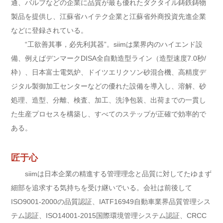
通、バルブなどの企業に品質が最も優れたダクタイル鋳鉄鋳物
製品を提供し、江蘇省ハイテク企業と江蘇省外商投資先進企業
などに登録されている。
“工欲善其事，必先利其器”。siimは業界内のハイエンド設
備、例えばデンマークDISA全自動造型ライン（造型速度7.0秒/
枠）、日本富士電気炉、ドイツエリクソン砂混合機、高精度デ
ジタル製御加工センターなどの優れた設備を導入し、溶解、砂
処理、造型、分離、検査、加工、洗浄包装、出荷までの一貫し
た生産プロセスを構築し、すべてのステップが正確で効率的で
ある。
匠于心
siimは日本企業の精進する管理理念と品質に対してたゆまず
細部を追求する気持ちを受け継いでいる。会社は前後して
ISO9001-2000の品質認証、IATF16949自動車業界品質管理シス
テム認証、ISO14001-2015国際環境管理システム認証、CRCC