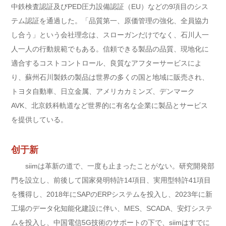
中鉄検査認証及びPED圧力設備認証（EU）などの9項目のシス
テム認証を通過した。「品質第一、原価管理の強化、全員協力
し合う」という会社理念は、スローガンだけでなく、石川人一
人一人の行動規範でもある。信頼できる製品の品質、現地化に
適合するコストコントロール、良質なアフターサービスによ
り、蘇州石川製鉄の製品は世界の多くの国と地域に販売され、
トヨタ自動車、日立金属、アメリカカミンズ、デンマーク
AVK、北京鉄科軌道など世界的に有名な企業に製品とサービス
を提供している
。
创于新
siimは革新の道で、一度も止まったことがない。研究開発部
門を設立し、前後して国家発明特許14項目、実用型特許41項目
を獲得し、2018年にSAPのERPシステムを投入し、2023年に新
工場のデータ化知能化建設に伴い、MES、SCADA、安灯システ
ムを投入し、中国電信5G技術のサポートの下で、siimはすでに