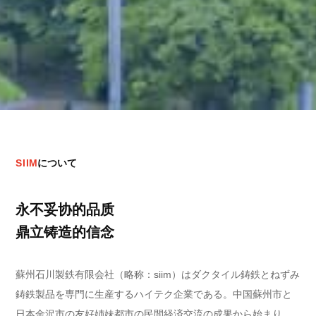
S
I
I
M
に
つ
い
て
永不妥协的品质
鼎立铸造的信念
蘇州石川製鉄有限会社（略称：siim）はダクタイル鋳鉄とねずみ
鋳鉄製品を専門に生産するハイテク企業である。中国蘇州市と
日本金沢市の友好姉妹都市の民間経済交流の成果から始まり、