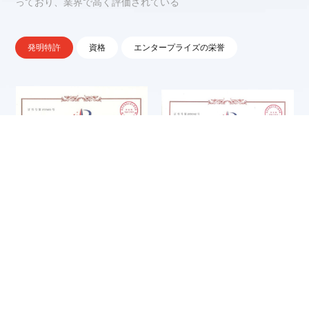
っており、業界で高く評価されている
発明特許
資格
エンタープライズの栄誉
第4回中国鋳造業総合トップ
企業信用評価 3Aグレードの信
100社
用企業
回転テーブル式位置決めスリ
鋳物、スプルー、ライザーの
知的財産マネジメントシステ
ISO14001
ーブ圧入・検査一体型装置