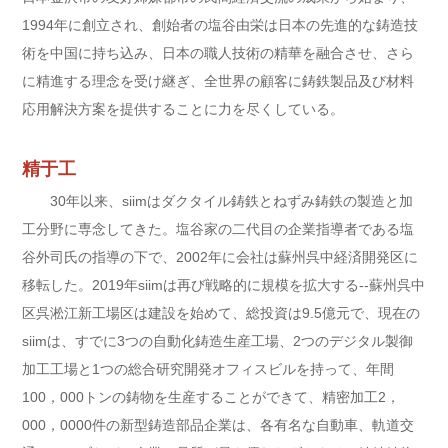
1994年に創立され、創始者の塩谷由栄は日本の先進的な鋳造技
術を中国に持ち込み、日本の職人技術の精華を融合させ、さら
に精進する理念を受け継ぎ、全世界の顧客に鋳鉄製品及び材料
応用解決方案を提供することに力を尽くしている。
精于工
30年以来、siimはダクタイル鋳鉄とねずみ鋳鉄の製造と加
工分野に専念してきた。塩谷家の二代目の企業指導者である塩
谷外司氏の指導の下で、2002年に会社は蘇州呉中経済開発区に
移転した。2019年siimは再び戦略的に規模を拡大する--蘇州呉中
区呉淞江新工場区は建設を始めて、総投資は9.5億元で、現在の
siimは、すでに3つの自動化鋳造生産工場、2つのデジタル製御
加工工場と1つの総合研究開発オフィスビルを持って、年間
100，000トンの鋳物を生産することができて、精密加工2，
000，0000件の新型鋳造部品企業は、各有名な自動車、軌道交